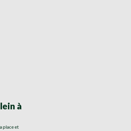
lein à
a place et