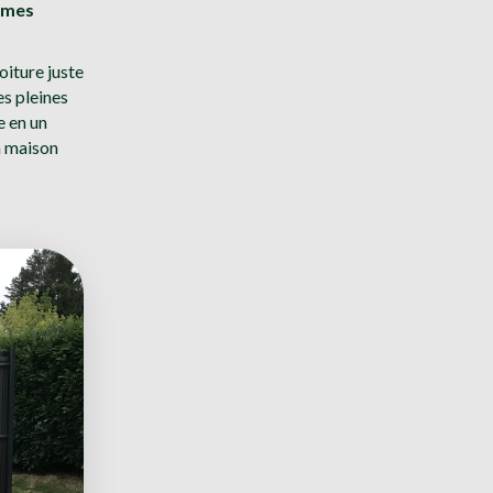
lames
oiture juste
es pleines
e en un
la maison