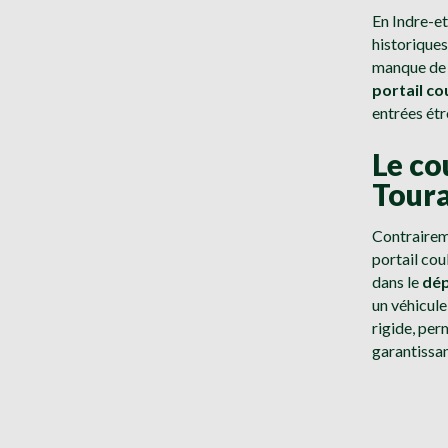
En Indre-e
historique
manque de r
portail co
entrées étr
Le co
Tour
Contraireme
portail cou
dans le
dép
un véhicule
rigide, per
garantissan