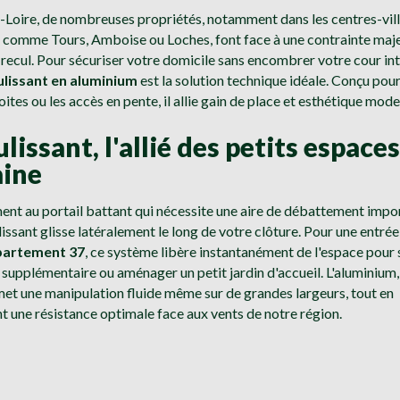
t-Loire, de nombreuses propriétés, notamment dans les centres-vil
s comme Tours, Amboise ou Loches, font face à une contrainte maje
ecul. Pour sécuriser votre domicile sans encombrer votre cour inté
ulissant en aluminium
est la solution technique idéale. Conçu pour
oites ou les accès en pente, il allie gain de place et esthétique mode
ulissant, l'allié des petits espace
aine
nt au portail battant qui nécessite une aire de débattement impor
lissant glisse latéralement le long de votre clôture. Pour une entrée
artement 37
, ce système libère instantanément de l'espace pour 
 supplémentaire ou aménager un petit jardin d'accueil. L'aluminium,
met une manipulation fluide même sur de grandes largeurs, tout en
t une résistance optimale face aux vents de notre région.