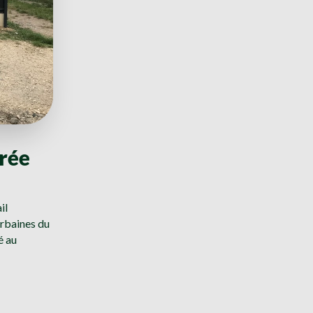
trée
il
urbaines du
é au