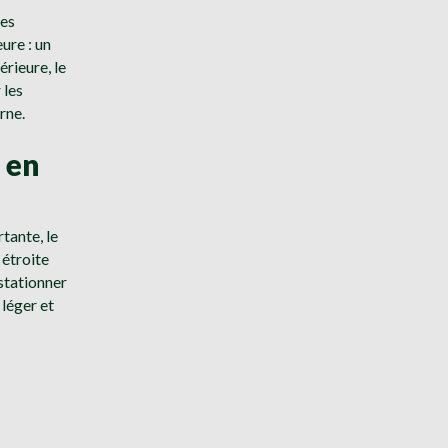
les
ure : un
rieure, le
 les
rne.
s en
tante, le
 étroite
stationner
 léger et