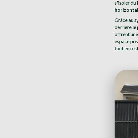
s'isoler du
horizontal
Grâce au sy
derrière le
offrent une
espace priv
tout en res