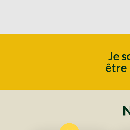
Je s
être
N