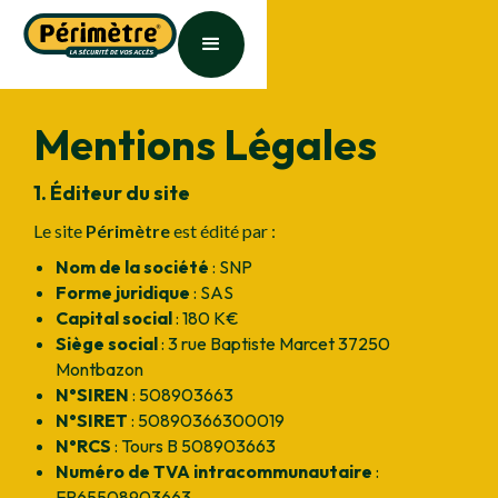
Mentions Légales
1. Éditeur du site
Le site
Périmètre
est édité par :
Nom de la société
: SNP
Forme juridique
: SAS
Capital social
: 180 K€
Siège social
: 3 rue Baptiste Marcet 37250
Montbazon
N°SIREN
: 508903663
N°SIRET
: 50890366300019
N°RCS
: Tours B 508903663
Numéro de TVA intracommunautaire
:
FR65508903663