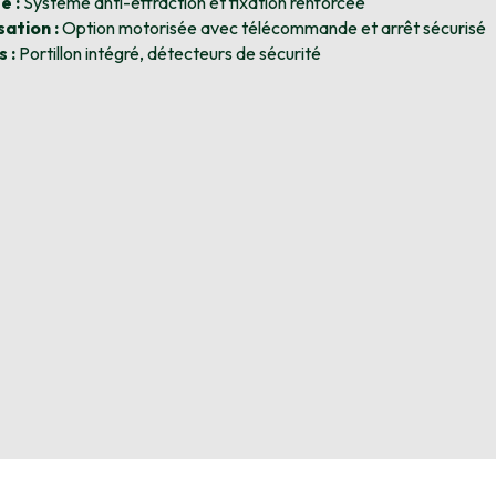
é :
Système anti-effraction et fixation renforcée
ation :
Option motorisée avec télécommande et arrêt sécurisé
 :
Portillon intégré, détecteurs de sécurité