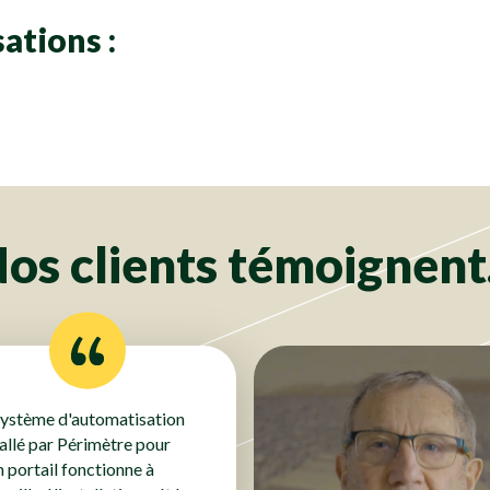
ations :
& Portillons
Portails & Portillons
& Portillons
Portails & Portillons
& Portillons
Portails & Portillons
& Portillons
Portails & Portillons
& Portillons
Portails & Portillons
& Portillons
Portails & Portillons
& Portillons
Portails & Portillons
& Portillons
Portails & Portillons
& Portillons
Portails & Portillons
& Portillons
Portails & Portillons
& Portillons
Portails & Portillons
& Portillons
Portails & Portillons
& Portillons
Portails & Portillons
os clients témoignent.
système d'automatisation
tallé par Périmètre pour
 portail fonctionne à