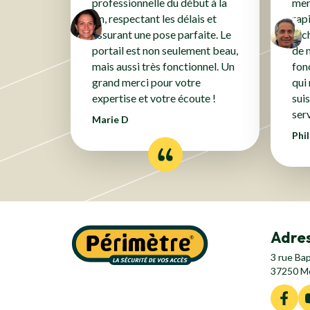
professionnelle du début à la
merv
fin, respectant les délais et
rap
assurant une pose parfaite. Le
tec
portail est non seulement beau,
de 
mais aussi très fonctionnel. Un
fon
grand merci pour votre
qui
expertise et votre écoute !
suis
serv
Marie D
Phi
Adres
3 rue Ba
37250 M