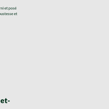
rni et posé
bustesse et
et-