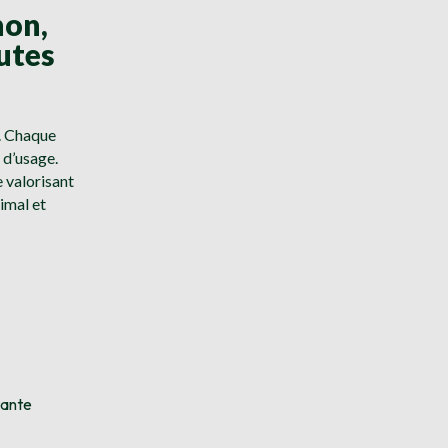
non,
utes
é. Chaque
 d’usage.
 valorisant
imal et
tante