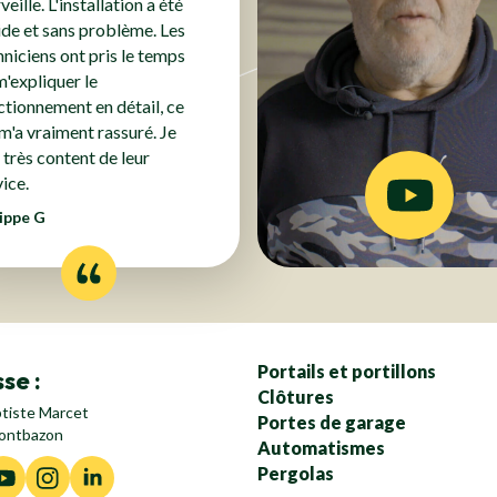
eille. L'installation a été
ide et sans problème. Les
hniciens ont pris le temps
m'expliquer le
ctionnement en détail, ce
 m'a vraiment rassuré. Je
 très content de leur
ice.
lippe G
Portails et portillons
se :
Clôtures
ptiste Marcet
Portes de garage
ontbazon
Automatismes
Pergolas