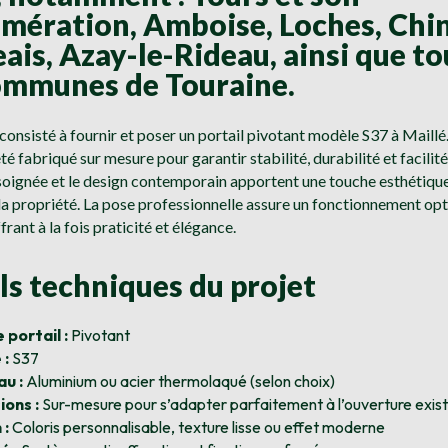
mération, Amboise, Loches, Chi
ais, Azay-le-Rideau, ainsi que to
ommunes de Touraine.
 consisté à fournir et poser un portail pivotant modèle S37 à Maill
té fabriqué sur mesure pour garantir stabilité, durabilité et facilité
 soignée et le design contemporain apportent une touche esthétique
 la propriété. La pose professionnelle assure un fonctionnement opt
frant à la fois praticité et élégance.
ls techniques du projet
 portail :
Pivotant
 :
S37
u :
Aluminium ou acier thermolaqué (selon choix)
ons :
Sur-mesure pour s’adapter parfaitement à l’ouverture exis
 :
Coloris personnalisable, texture lisse ou effet moderne