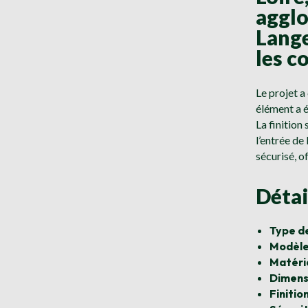
agglo
Lange
les c
Le projet a
élément a é
La finition
l’entrée de
sécurisé, of
Détai
Type de
Modèle
Matéria
Dimensi
Finition