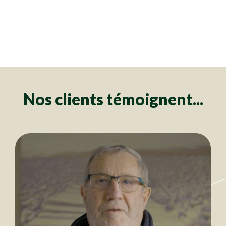
Clôtures
Clôtures
Clôtures
Clôtures
Clôtures
Clôtures
Clôtures
Clôtures
Clôtures
Clôtures
Clôtures
Clôtures
Clôtures
Clôtures
Clôtures
Clôtures
Clôtures
Clôtures
Clôtures
Clôtures
Clôtures
Clôtures
Clôtures
Clôtures
Clôtures
Clôtures
Clôtures
Clôtures
Clôtures
Clôtures
Clôtures
Clôtures
Clôtures
Clôtures
Clôtures
Clôtures
Clôtures
Clôtures
Clôtures
Clôtures
Clôtures
Clôtures
Clôtures
Clôtures
Clôtures
Clôtures
Clôtures
Clôtures
Clôtures
Clôtures
Clôtures
Clôtures
Clôtures
Clôtures
Clôtures
Clôtures
Nos clients témoignent...