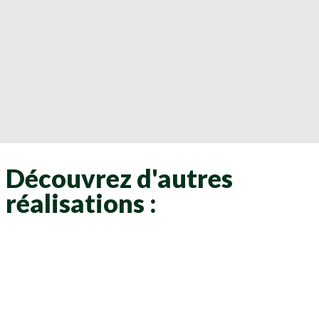
Découvrez d'autres
réalisations :
Clôtures
Clôtures
Clôtures
Clôtures
Clôtures
Clôtures
Clôtures
Clôtures
Clôtures
Clôtures
Clôtures
Clôtures
Clôtures
Clôtures
Clôtures
Clôtures
Clôtures
Clôtures
Clôtures
Clôtures
Clôtures
Clôtures
Clôtures
Clôtures
Clôtures
Clôtures
Clôtures
Clôtures
Clôtures
Clôtures
Clôtures
Clôtures
Clôtures
Clôtures
Clôtures
Clôtures
Clôtures
Clôtures
Clôtures
Clôtures
Clôtures
Clôtures
Clôtures
Clôtures