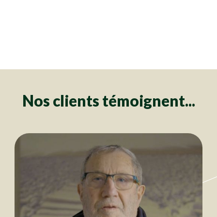
Clôtures
Clôtures
Clôtures
Clôtures
Clôtures
Clôtures
Clôtures
Clôtures
Clôtures
Clôtures
Clôtures
Clôtures
Clôtures
Clôtures
Clôtures
Clôtures
Clôtures
Clôtures
Clôtures
Clôtures
Clôtures
Clôtures
Clôtures
Clôtures
Clôtures
Clôtures
Clôtures
Clôtures
Clôtures
Clôtures
Clôtures
Clôtures
Clôtures
Clôtures
Clôtures
Clôtures
Clôtures
Clôtures
Clôtures
Clôtures
Clôtures
Clôtures
Clôtures
Clôtures
Clôtures
Clôtures
Clôtures
Clôtures
Clôtures
Clôtures
Clôtures
Clôtures
Clôtures
Clôtures
Clôtures
Clôtures
Clôtures
Clôtures
Clôtures
Clôtures
Nos clients témoignent...