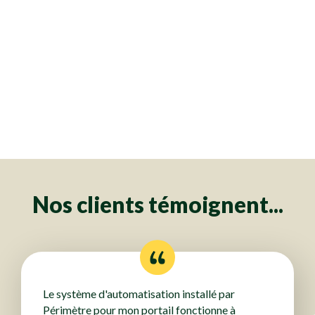
Clôtures
Clôtures
Clôtures
Clôtures
Clôtures
Clôtures
Clôtures
Clôtures
Clôtures
Clôtures
Clôtures
Clôtures
Clôtures
Clôtures
Clôtures
Clôtures
Clôtures
Clôtures
Clôtures
Clôtures
Clôtures
Clôtures
Clôtures
Clôtures
Clôtures
Clôtures
Clôtures
Clôtures
Clôtures
Clôtures
Clôtures
Clôtures
Clôtures
Clôtures
Clôtures
Clôtures
Clôtures
Clôtures
Clôtures
Clôtures
Clôtures
Clôtures
Clôtures
Clôtures
Clôtures
Clôtures
Clôtures
Clôtures
Clôtures
Clôtures
Clôtures
Clôtures
Clôtures
Clôtures
Clôtures
Clôtures
Clôtures
Clôtures
Clôtures
Clôtures
Clôtures
Clôtures
Clôtures
Clôtures
Clôtures
Clôtures
Clôtures
Clôtures
Clôtures
Clôtures
Clôtures
Clôtures
Clôtures
Clôtures
Clôtures
Clôtures
Clôtures
Clôtures
Clôtures
Clôtures
Clôtures
Clôtures
Clôtures
Clôtures
Clôtures
Clôtures
Clôtures
Clôtures
Clôtures
Clôtures
Clôtures
Clôtures
Clôtures
Clôtures
Nos clients témoignent...
Le système d'automatisation installé par
Périmètre pour mon portail fonctionne à