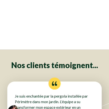
Clôtures
Clôtures
Clôtures
Clôtures
Clôtures
Clôtures
Clôtures
Clôtures
Clôtures
Clôtures
Clôtures
Clôtures
Clôtures
Clôtures
Clôtures
Clôtures
Clôtures
Clôtures
Clôtures
Clôtures
Clôtures
Clôtures
Clôtures
Clôtures
Clôtures
Clôtures
Clôtures
Clôtures
Clôtures
Clôtures
Clôtures
Clôtures
Clôtures
Clôtures
Clôtures
Clôtures
Clôtures
Clôtures
Clôtures
Clôtures
Clôtures
Clôtures
Clôtures
Clôtures
Clôtures
Clôtures
Clôtures
Clôtures
Clôtures
Clôtures
Clôtures
Clôtures
Clôtures
Clôtures
Clôtures
Clôtures
Clôtures
Clôtures
Clôtures
Clôtures
Clôtures
Clôtures
Clôtures
Clôtures
Clôtures
Clôtures
Clôtures
Clôtures
Clôtures
Clôtures
Clôtures
Clôtures
Clôtures
Clôtures
Clôtures
Clôtures
Clôtures
Clôtures
Clôtures
Clôtures
Clôtures
Clôtures
Clôtures
Clôtures
Nos clients témoignent...
Je suis enchantée par la pergola installée par
Périmètre dans mon jardin. L'équipe a su
transformer mon espace extérieur en un