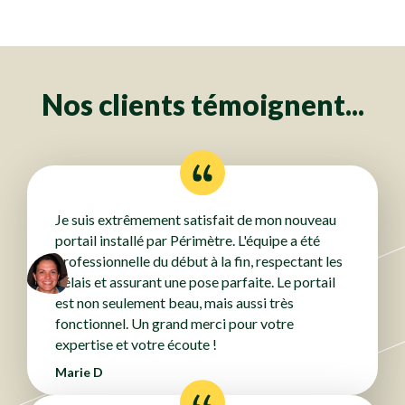
Clôtures
Clôtures
Clôtures
Clôtures
Clôtures
Clôtures
Clôtures
Clôtures
Clôtures
Clôtures
Clôtures
Clôtures
Clôtures
Clôtures
Clôtures
Clôtures
Clôtures
Clôtures
Clôtures
Clôtures
Clôtures
Clôtures
Clôtures
Clôtures
Nos clients témoignent...
Je suis extrêmement satisfait de mon nouveau
portail installé par Périmètre. L'équipe a été
professionnelle du début à la fin, respectant les
délais et assurant une pose parfaite. Le portail
est non seulement beau, mais aussi très
fonctionnel. Un grand merci pour votre
expertise et votre écoute !
Marie D