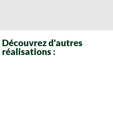
Découvrez d'autres
réalisations :
Clôtures
Clôtures
Clôtures
Clôtures
Clôtures
Clôtures
Clôtures
Clôtures
Clôtures
Clôtures
Clôtures
Clôtures
Clôtures
Clôtures
Clôtures
Clôtures
Clôtures
Clôtures
Clôtures
Clôtures
Clôtures
Clôtures
Clôtures
Clôtures
Clôtures
Clôtures
Clôtures
Clôtures
Clôtures
Clôtures
Clôtures
Clôtures
Clôtures
Clôtures
Clôtures
Clôtures
Clôtures
Clôtures
Clôtures
Clôtures
Clôtures
Clôtures
Clôtures
Clôtures
Clôtures
Clôtures
Clôtures
Clôtures
Clôtures
Clôtures
Clôtures
Clôtures
Clôtures
Clôtures
Clôtures
Clôtures
Clôtures
Clôtures
Clôtures
Clôtures
Clôtures
Clôtures
Clôtures
Clôtures
Clôtures
Clôtures
Clôtures
Clôtures
Clôtures
Clôtures
Clôtures
Clôtures
Clôtures
Clôtures
Clôtures
Clôtures