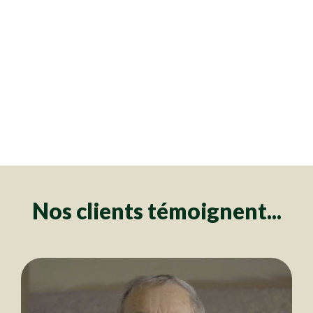
Clôtures
Clôtures
Clôtures
Clôtures
Clôtures
Clôtures
Clôtures
Clôtures
Clôtures
Clôtures
Clôtures
Clôtures
Clôtures
Clôtures
Clôtures
Clôtures
Clôtures
Clôtures
Clôtures
Clôtures
Clôtures
Clôtures
Clôtures
Clôtures
Clôtures
Clôtures
Clôtures
Clôtures
Clôtures
Clôtures
Clôtures
Clôtures
Clôtures
Clôtures
Clôtures
Clôtures
Clôtures
Clôtures
Clôtures
Clôtures
Clôtures
Clôtures
Clôtures
Clôtures
Clôtures
Clôtures
Clôtures
Clôtures
Clôtures
Clôtures
Clôtures
Clôtures
Clôtures
Clôtures
Clôtures
Clôtures
Clôtures
Clôtures
Clôtures
Clôtures
Clôtures
Clôtures
Clôtures
Clôtures
Clôtures
Clôtures
Clôtures
Clôtures
Clôtures
Clôtures
Clôtures
Clôtures
Clôtures
Clôtures
Clôtures
Clôtures
Clôtures
Clôtures
Clôtures
Clôtures
Clôtures
Clôtures
Clôtures
Clôtures
Clôtures
Clôtures
Clôtures
Clôtures
Clôtures
Clôtures
Clôtures
Clôtures
Clôtures
Clôtures
Clôtures
Clôtures
Clôtures
Clôtures
Nos clients témoignent...