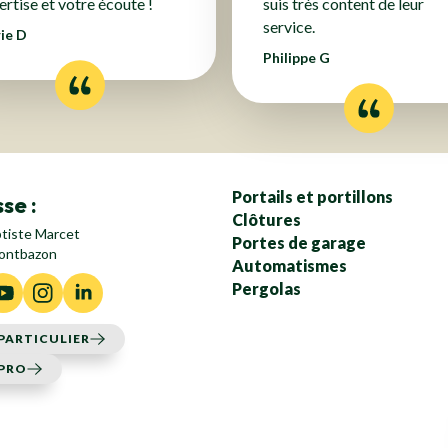
ertise et votre écoute !
suis très content de leur
service.
ie D
Philippe G
Portails et portillons
se :
Clôtures
ptiste Marcet
Portes de garage
ontbazon
Automatismes
Pergolas
 PARTICULIER
 PRO