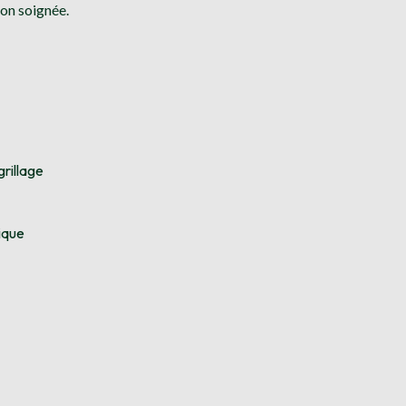
ion soignée.
grillage
ique