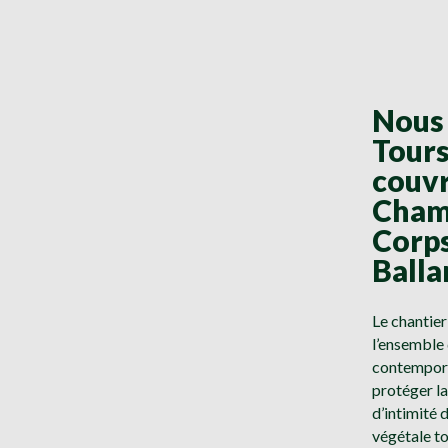
Nous 
Tours
couvr
Chamb
Corps
Balla
Le chantier
l’ensemble 
contempora
protéger la
d’intimité 
végétale to