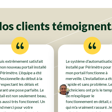
Clôtures
Clôtures
Clôtures
os clients témoignent.
suis extrêmement satisfait
Le système d'automatisati
mon nouveau portail installé
installé par Périmètre pour
 Périmètre. L'équipe a été
mon portail fonctionne à
fessionnelle du début à la
merveille. L'installation a ét
 respectant les délais et
rapide et sans problème. L
urant une pose parfaite. Le
techniciens ont pris le tem
tail est non seulement beau,
de m'expliquer le
s aussi très fonctionnel. Un
fonctionnement en détail, 
nd merci pour votre
qui m'a vraiment rassuré. Je