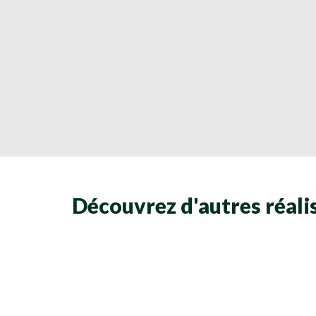
Découvrez d'autres réalis
Clôtures
Clôtures
Clôtures
Clôtures
Clôtures
Clôtures
Clôtures
Clôtures
Clôtures
Clôtures
Clôtures
Clôtures
Clôtures
Clôtures
Clôtures
Clôtures
Clôtures
Clôtures
Clôtures
Clôtures
Clôtures
Clôtures
Clôtures
Clôtures
Clôtures
Clôtures
Clôtures
Clôtures
Clôtures
Clôtures
Clôtures
Clôtures
Clôtures
Clôtures
Clôtures
Clôtures
Clôtures
Clôtures
Clôtures
Clôtures
Clôtures
Clôtures
Clôtures
Clôtures