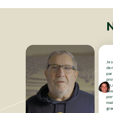
Clôtures
Clôtures
Clôtures
Clôtures
Clôtures
Clôtures
N
Je 
de 
par
pro
fin,
ass
por
mai
gra