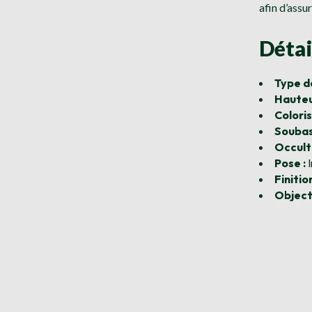
afin d’assu
Détai
Type de
Hauteu
Coloris
Soubas
Occult
Pose :
I
Finition
Objecti