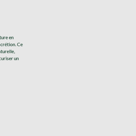
ture en
scrétion. Ce
turelle,
curiser un