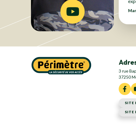
exp
Mar
Adres
3 rue Ba
37250 M
SITE
SITE