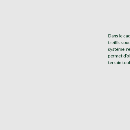
Dans le cad
treillis so
système, re
permet d’ob
terrain tout