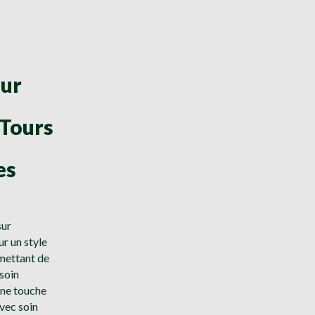
sur
-Tours
-
es
sur
r un style
mettant de
esoin
une touche
vec soin