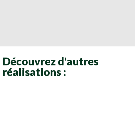
Découvrez d'autres
réalisations :
Clôtures
Clôtures
Clôtures
Clôtures
Clôtures
Clôtures
Clôtures
Clôtures
Clôtures
Clôtures
Clôtures
Clôtures
Clôtures
Clôtures
Clôtures
Clôtures
Clôtures
Clôtures
Clôtures
Clôtures
Clôtures
Clôtures
Clôtures
Clôtures
Clôtures
Clôtures
Clôtures
Clôtures
Clôtures
Clôtures
Clôtures
Clôtures
Clôtures
Clôtures
Clôtures
Clôtures
Clôtures
Clôtures
Clôtures
Clôtures
Clôtures
Clôtures
Clôtures
Clôtures
Clôtures
Clôtures
Clôtures
Clôtures
Clôtures
Clôtures
Clôtures
Clôtures
Clôtures
Clôtures
Clôtures
Clôtures
Clôtures
Clôtures
Clôtures
Clôtures
Clôtures
Clôtures
Clôtures
Clôtures