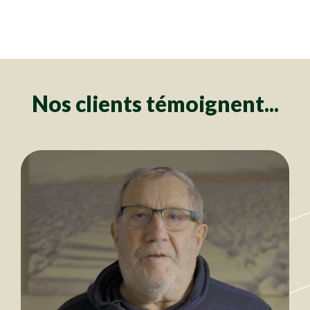
Clôtures
Clôtures
Clôtures
Clôtures
Clôtures
Clôtures
Clôtures
Clôtures
Clôtures
Clôtures
Clôtures
Clôtures
Clôtures
Clôtures
Clôtures
Clôtures
Clôtures
Clôtures
Clôtures
Clôtures
Clôtures
Clôtures
Clôtures
Clôtures
Clôtures
Clôtures
Clôtures
Clôtures
Clôtures
Clôtures
Clôtures
Clôtures
Clôtures
Clôtures
Clôtures
Clôtures
Nos clients témoignent...