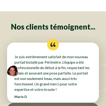
Clôtures
Clôtures
Clôtures
Clôtures
Clôtures
Clôtures
Clôtures
Clôtures
Clôtures
Clôtures
Clôtures
Clôtures
Clôtures
Clôtures
Clôtures
Clôtures
Clôtures
Clôtures
Clôtures
Clôtures
Clôtures
Clôtures
Nos clients témoignent...
Je suis extrêmement satisfait de mon nouveau
portail installé par Périmètre. L'équipe a été
professionnelle du début à la fin, respectant les
délais et assurant une pose parfaite. Le portail
est non seulement beau, mais aussi très
fonctionnel. Un grand merci pour votre
expertise et votre écoute !
Marie D