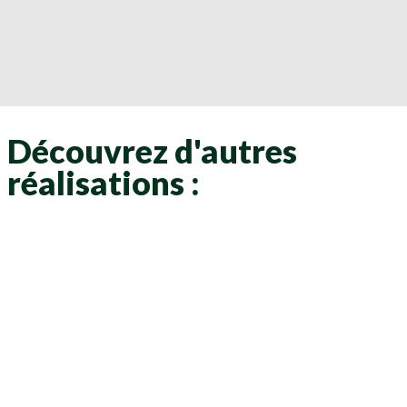
Découvrez d'autres
réalisations :
Clôtures
Clôtures
Clôtures
Clôtures
Clôtures
Clôtures
Clôtures
Clôtures
Clôtures
Clôtures
Clôtures
Clôtures
Clôtures
Clôtures
Clôtures
Clôtures
Clôtures
Clôtures
Clôtures
Clôtures
Clôtures
Clôtures
Clôtures
Clôtures
Clôtures
Clôtures
Clôtures
Clôtures
Clôtures
Clôtures
Clôtures
Clôtures
Clôtures
Clôtures
Clôtures
Clôtures
Clôtures
Clôtures
Clôtures
Clôtures
Clôtures
Clôtures
Clôtures
Clôtures
Clôtures
Clôtures
Clôtures
Clôtures
Clôtures
Clôtures
Clôtures
Clôtures
Clôtures
Clôtures
Clôtures
Clôtures
Clôtures
Clôtures
Clôtures
Clôtures
Clôtures
Clôtures
Clôtures
Clôtures
Clôtures
Clôtures
Clôtures
Clôtures
Clôtures
Clôtures
Clôtures
Clôtures
Clôtures
Clôtures
Clôtures
Clôtures
Clôtures
Clôtures