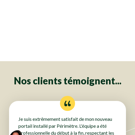
Clôtures
Clôtures
Clôtures
Clôtures
Clôtures
Clôtures
Clôtures
Clôtures
Clôtures
Clôtures
Clôtures
Clôtures
Clôtures
Clôtures
Clôtures
Clôtures
Clôtures
Clôtures
Clôtures
Clôtures
Clôtures
Clôtures
Clôtures
Clôtures
Clôtures
Clôtures
Clôtures
Clôtures
Clôtures
Clôtures
Clôtures
Clôtures
Clôtures
Clôtures
Clôtures
Clôtures
Clôtures
Clôtures
Clôtures
Clôtures
Clôtures
Clôtures
Clôtures
Clôtures
Clôtures
Clôtures
Clôtures
Clôtures
Clôtures
Clôtures
Clôtures
Clôtures
Clôtures
Clôtures
Clôtures
Clôtures
Clôtures
Clôtures
Clôtures
Clôtures
Clôtures
Clôtures
Clôtures
Clôtures
Clôtures
Clôtures
Clôtures
Clôtures
Clôtures
Clôtures
Clôtures
Clôtures
Clôtures
Clôtures
Clôtures
Clôtures
Clôtures
Clôtures
Clôtures
Clôtures
Clôtures
Clôtures
Clôtures
Clôtures
Nos clients témoignent...
Je suis extrêmement satisfait de mon nouveau
portail installé par Périmètre. L'équipe a été
professionnelle du début à la fin, respectant les