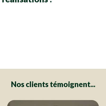
Clôtures
Clôtures
Clôtures
Clôtures
Clôtures
Clôtures
Clôtures
Clôtures
Clôtures
Clôtures
Clôtures
Clôtures
Clôtures
Clôtures
Clôtures
Clôtures
Clôtures
Clôtures
Clôtures
Clôtures
Clôtures
Clôtures
Clôtures
Clôtures
Clôtures
Clôtures
Clôtures
Clôtures
Clôtures
Clôtures
Clôtures
Clôtures
Clôtures
Clôtures
Clôtures
Clôtures
Clôtures
Clôtures
Clôtures
Clôtures
Clôtures
Clôtures
Clôtures
Clôtures
Clôtures
Clôtures
Clôtures
Clôtures
Clôtures
Clôtures
Clôtures
Clôtures
Clôtures
Clôtures
Clôtures
Clôtures
Clôtures
Clôtures
Clôtures
Clôtures
Clôtures
Clôtures
Clôtures
Clôtures
Clôtures
Clôtures
Clôtures
Clôtures
Clôtures
Clôtures
Clôtures
Clôtures
Clôtures
Clôtures
Clôtures
Clôtures
Clôtures
Clôtures
Clôtures
Clôtures
Clôtures
Clôtures
Clôtures
Clôtures
Clôtures
Clôtures
Clôtures
Clôtures
Clôtures
Clôtures
Clôtures
Clôtures
Clôtures
Clôtures
Clôtures
Clôtures
Clôtures
Clôtures
Clôtures
Clôtures
Nos clients témoignent...