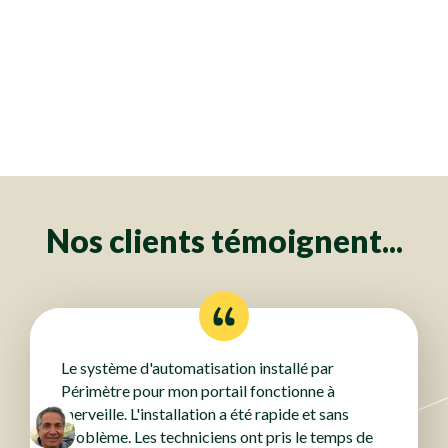
Clôtures
Clôtures
Clôtures
Clôtures
Clôtures
Clôtures
Clôtures
Clôtures
Clôtures
Clôtures
Clôtures
Clôtures
Clôtures
Clôtures
Clôtures
Clôtures
Clôtures
Clôtures
Clôtures
Clôtures
Clôtures
Clôtures
Clôtures
Clôtures
Clôtures
Clôtures
Clôtures
Clôtures
Clôtures
Clôtures
Clôtures
Clôtures
Clôtures
Clôtures
Clôtures
Clôtures
Clôtures
Clôtures
Clôtures
Clôtures
Clôtures
Clôtures
Clôtures
Clôtures
Clôtures
Clôtures
Clôtures
Clôtures
Clôtures
Clôtures
Clôtures
Clôtures
Clôtures
Clôtures
Clôtures
Clôtures
Clôtures
Clôtures
Clôtures
Clôtures
Clôtures
Clôtures
Clôtures
Clôtures
Clôtures
Clôtures
Clôtures
Clôtures
Clôtures
Clôtures
Clôtures
Clôtures
Clôtures
Clôtures
Nos clients témoignent...
Le système d'automatisation installé par
Périmètre pour mon portail fonctionne à
merveille. L'installation a été rapide et sans
problème. Les techniciens ont pris le temps de